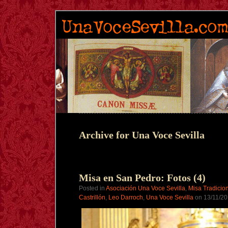
Archive for Una Voce Sevilla
Misa en San Pedro: Fotos (4)
Posted in
Asociación Una Voce Sevilla
,
Misa Tradicio
Castrillón
,
Leo Darroch
,
Una Voce Sevilla
on 13/11/20