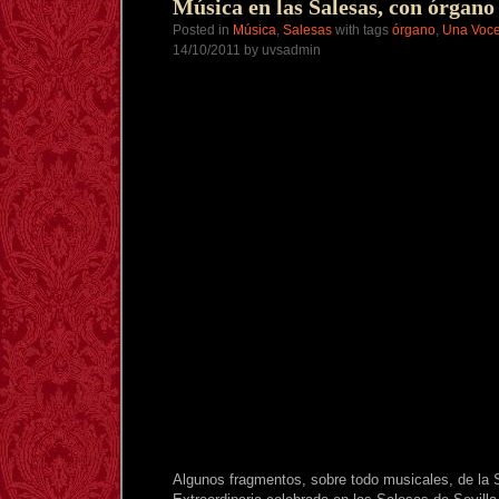
Pedro:
Música en las Salesas, con órgano 
Fotos
Posted in
Música
,
Salesas
with tags
órgano
,
Una Voce
(4)
14/10/2011 by uvsadmin
Algunos fragmentos, sobre todo musicales, de la 