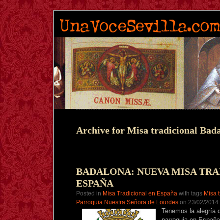
Archive for Misa tradicional Bad
BADALONA: NUEVA MISA TRA
ESPAÑA
Posted in
Misa Tradicional en España
with tags
Misa 
Parroquia Nuestra Señora de Lourdes
on 23/02/2014 
Tenemos la alegría 
parroquia en España