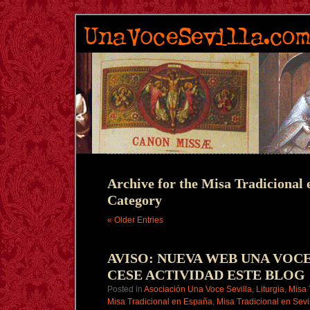
Archive for the Misa Tradicional
Category
« Older Entries
AVISO: NUEVA WEB UNA VOCE
CESE ACTIVIDAD ESTE BLOG
Posted in
Asociación Una Voce Sevilla
,
Liturgia
,
Misa 
Misa Tradicional en España
,
Misa Tradicional en Sevi