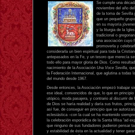
Se cumple una década
noviembre del año del
de la toma de Sevilla 
que un pequeño grupo 
en su mayoría jóvenes
y la liturgia de la Igl
tradicional o gregoria
una asociación cuyo fi
promoverla y celebrar
considerarla un bien espiritual para toda la Cristi
antepasados en la Fe, y un tesoro que merecía ser
todo ello para mayor gloria de Dios. Como resultado
nacimiento de la Asociación
Una Voce Sevilla,
que
la Federación Internacional, que aglutina a todas 
del mundo desde 1967.
Desde entonces, la Asociación empezó trabajar si
ese ideal, convencidos de que, lo que en principio
utópico, moda pasajera, y contrario al discurrir de
de Dios se haría realidad y daría sus frutos, princ
así fue, de conseguir en principio que se autorizara
eclesiástica –con la cual se ha mantenido siempre
la celebración esporádica de la Santa Misa “ad ex
que ninguno de sus fundadores pudieron pensar tan
y estabilidad de ésta en la actualidad y tener gara