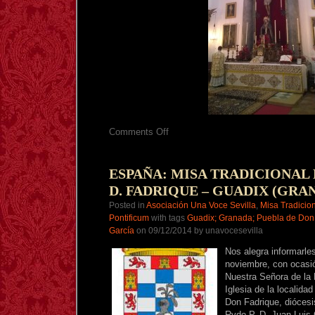
on
Comments Off
SEVILLA:
FOTOS
Y
VIDEO
ESPAÑA: MISA TRADICIONAL 
SEMANA
D. FADRIQUE – GUADIX (GRA
SANTA
TRADICIONAL
Posted in
Asociación Una Voce Sevilla
,
Misa Tradicio
2015
Pontificum
with tags
Guadix; Granada; Puebla de Don 
García
on 09/12/2014 by unavocesevilla
Nos alegra informarle
noviembre, con ocasió
Nuestra Señora de la 
Iglesia de la localida
Don Fadrique, diócesi
Rvdo P. D. Juan Luis 