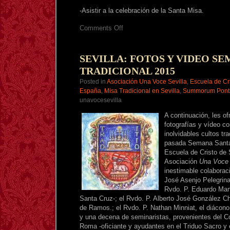
-Asistir a la celebración de la Santa Misa.
on
Comments Off
SÁBADO
18
ABRIL:PEREGRINACIÓN
JUBILAR
SEVILLA: FOTOS Y VIDEO SE
TRADICIONAL
TRADICIONAL 2015
A
MONTILLA
Posted in
Asociación Una Voce Sevilla
,
Escuela de Cr
(CÓRDOBA)
España
,
Misa Tradicional en Sevilla
,
Summorum Ponti
unavocesevilla
A continuación, les o
fotografías y vídeo co
inolvidables cultos tr
pasada Semana Santa 
Escuela de Cristo de 
Asociación
Una Voce 
inestimable colaborac
José Asenjo Pelegrina 
Rvdo. P. Eduardo Mar
Santa Cruz-; el Rvdo. P. Alberto José González C
de Ramos.; el Rvdo. P. Nathan Minniat, el diácon
y una decena de seminaristas, provenientes del C
Roma -oficiante y ayudantes en el Triduo Sacro y