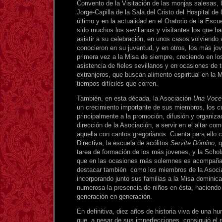
Convento de la Visitación de las monjas salesas, 
Jorge-Capilla de la Sala del Cristo del Hospital de
último y en la actualidad en el Oratorio de la Escu
sido muchos los sevillanos y visitantes los que ha
asistir a su celebración, en unos casos volviendo a
conocieron en su juventud, y en otros, los más j
primera vez a la Misa de siempre, creciendo en lo
asistencia de fieles sevillanos y en ocasiones de 
extranjeros, que buscan alimento espiritual en la M
tiempos difíciles que corren.
También, en esta década, la Asociación
Una Voce
un crecimiento importante de sus miembros, los c
principalmente a la promoción, difusión y organiza
dirección de la Asociación, a servir en el altar co
aquella con cantos gregorianos. Cuenta para ello 
Directiva, la escuela de acólitos
Servite Dómino
, 
tarea de formación de los más jovenes, y la Scho
que en las ocasiones más solemnes es acompañad
destacar también como los miembros de la Asocia
incorporando junto sus familias a la Misa dominic
numerosa la presencia de niños en ésta, haciendo
generación en generación.
En definitiva, diez años de historia viva de una hu
que, a pesar de sus imperfecciones, consiguió el r