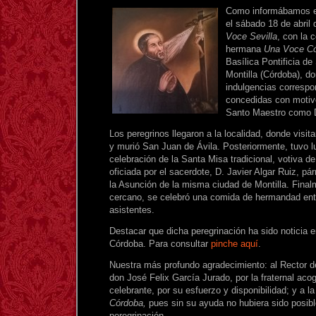
Como informábamos en
el sábado 18 de abril
Voce Sevilla
, con la 
hermana
Una Voce C
Basílica Pontificia de
Montilla (Córdoba), do
indulgencias correspond
concedidas con motivo
Santo Maestro como Do
Los peregrinos llegaron a la localidad, donde visita
y murió San Juan de Ávila. Posteriormente, tuvo lu
celebración de la Santa Misa tradicional, votiva d
oficiada por el sacerdote, D. Javier Algar Ruiz, p
la Asunción de la misma ciudad de Montilla. Final
cercano, se celebró una comida de hermandad entr
asistentes.
Destacar que dicha peregrinación ha sido noticia e
Córdoba. Para consultar
pinche aquí
.
Nuestra más profundo agradecimiento: al Rector de
don José Felix García Jurado, por la fraternal acog
celebrante, por su esfuerzo y disponibilidad; y a 
Córdoba,
pues sin su ayuda no hubiera sido posible
peregrinación.