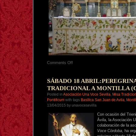
on
Comments Off
CRÓNICA
Y
FOTOS
PEREGRINACIÓN
SÁBADO 18 ABRIL:PEREGRIN
JUBILAR
TRADICIONAL A MONTILLA 
TRADICIONAL
A
Posted in
Asociación Una Voce Sevilla
,
Misa Tradicio
MONTILLA
Pontificum
with tags
Basílica San Juan de Avila
,
Monti
(CÓRDOBA)
13/04/2015 by unavocesevilla
Con ocasión del Trien
Ávila, la Asociación
U
colaboración de la a
Voce Córdoba,
ha org