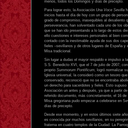
menos, todos los Domingos y días de precepto.
Para lograr esto, la Asociación
Una Voce Sevilla
h
inicios hasta el día de hoy con un grupo de persona
grado de compromiso, inasequibles al desaliento qu
perseverancia, han solventado cada uno de los obs
que se han ido presentando a lo largo de estos di
ello cuestiones e intereses personales al bien co
contado con la inestimable ayuda de sus dos cape
fieles –sevillanos y de otros lugares de España y
Misa tradicional.
Sin lugar a dudas el mayor respaldo e impulso a la
S.S. Benedicto XVI, que el 7 de julio de 2007, co
proprio
Summorum Pontificum,
logró normalizar su
Iglesia universal, la consideró como un tesoro qu
conservado, reconoció que no se encontraba aboli
un derecho para sacerdotes y fieles. Esto supuso p
Asociación un antes y después, ya que a partir de 
referido documento, más concretamente, el 16 de 
Misa gregoriana pudo empezar a celebrarse en Sev
días de precepto.
Desde ese momento, y en estos últimos siete años
es conocida por muchos sevillanos, en su peregri
fraterna en cuatro templos de la Ciudad: La Parro