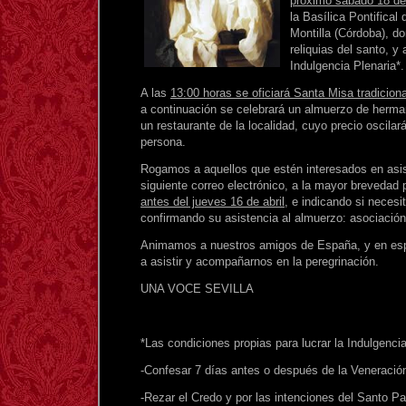
próximo sábado 18 de 
la Basílica Pontifical
Montilla (Córdoba), d
reliquias del santo, y 
Indulgencia Plenaria*.
A las
13:00 horas se oficiará Santa Misa tradiciona
a continuación se celebrará un almuerzo de herma
un restaurante de la localidad, cuyo precio oscilar
persona.
Rogamos a aquellos que estén interesados en asis
siguiente correo electrónico, a la mayor brevedad 
antes del jueves 16 de abril
, e indicando si necesi
confirmando su asistencia al almuerzo: asociació
Animamos a nuestros amigos de España, y en esp
a asistir y acompañarnos en la peregrinación.
UNA VOCE SEVILLA
*Las condiciones propias para lucrar la Indulgenci
-Confesar 7 días antes o después de la Veneración
-Rezar el Credo y por las intenciones del Santo Pa