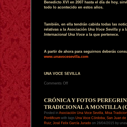
Benedicto XVI en 2007 hasta el día de hoy, sir
todo lo acontecido en estos años.
También, en ella tendrán cabida todas las notic
relativas a la Asociación
Una Voce Sevilla
y a 
Internacional Una Voce
a la que pertenece.
A partir de ahora para seguirnos deberás consu
www.unavocesevilla.com
UNA VOCE SEVILLA
on
Comments Off
AVISO:
NUEVA
WEB
UNA
CRÓNICA Y FOTOS PEREGRIN
VOCE
TRADICIONAL A MONTILLA 
SEVILLA
Y
Posted in
Asociación Una Voce Sevilla
,
Misa Tradicio
CESE
Pontificum
with tags
Una Voce Córdoba; San Juan de Áv
ACTIVIDAD
ESTE
Ruiz; José Felix García Jurado
on 28/04/2015 by unav
BLOG