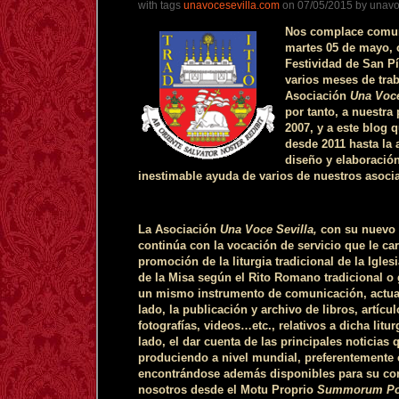
with tags
unavocesevilla.com
on 07/05/2015 by unavo
Nos complace comun
martes 05 de mayo, 
Festividad de San Pío
varios meses de trab
Asociación
Una Voce
por tanto, a nuestra
2007, y a este blog
desde 2011 hasta la 
diseño y elaboració
inestimable ayuda de varios de nuestros asoci
La Asociación
Una Voce Sevilla,
con su nuevo p
continúa con la vocación de servicio que le car
promoción de la liturgia tradicional de la Igles
de la Misa según el Rito Romano tradicional o 
un mismo instrumento de comunicación, actua
lado, la publicación y archivo de libros, artíc
fotografías, videos…etc., relativos a dicha litur
lado, el dar cuenta de las principales noticias
produciendo a nivel mundial, preferentemente 
encontrándose además disponibles para su con
nosotros desde el Motu Proprio
Summorum Po