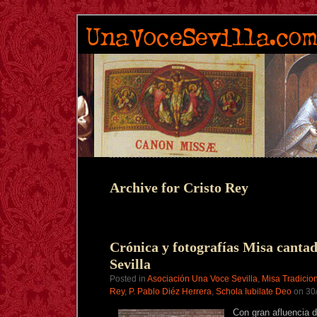
Archive for Cristo Rey
Crónica y fotografías Misa cantad
Sevilla
Posted in
Asociación Una Voce Sevilla
,
Misa Tradicion
Rey
,
P. Pablo Diéz Herrera
,
Schola Iubilate Deo
on 30/
Con gran afluencia d