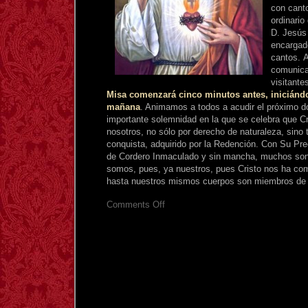
con canto
ordinario
D. Jesús
encargad
cantos. 
comunica
visitant
Misa comenzará cinco minutos antes, iniciándos
mañana
. Animamos a todos a acudir el próximo d
importante solemnidad en la que se celebra que Cr
nosotros, no sólo por derecho de naturaleza, sino
conquista, adquirido por la Redención. Con Su Pr
de Cordero Inmaculado y sin mancha, muchos son
somos, pues, ya nuestros, pues Cristo nos ha com
hasta nuestros mismos cuerpos son miembros de 
on
Comments Off
Misa
de
Cristo
Rey
cantada
en
Sevilla