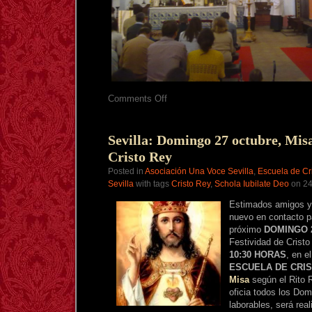
on
Comments Off
Crónica
y
fotografías
Misa
Sevilla: Domingo 27 octubre, Mis
cantada
Cristo Rey
Cristo
Rey
Posted in
Asociación Una Voce Sevilla
,
Escuela de Cr
en
Sevilla
with tags
Cristo Rey
,
Schola Iubilate Deo
on 24
Sevilla
Estimados amigos y
nuevo en contacto p
próximo
DOMINGO 
Festividad de Cristo
10:30 HORAS
, en e
ESCUELA DE CRIS
Misa
según el Rito 
oficia todos los Do
laborables, será rea