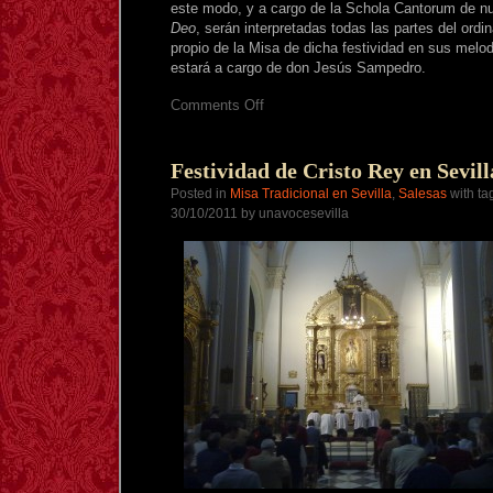
este modo, y a cargo de la Schola Cantorum de n
Deo
, serán interpretadas todas las partes del ordin
propio de la Misa de dicha festividad en sus melo
estará a cargo de don Jesús Sampedro.
on
Comments Off
Sevilla:
Domingo
27
octubre,
Festividad de Cristo Rey en Sevill
Misa
Posted in
Misa Tradicional en Sevilla
,
Salesas
with ta
cantada
de
30/10/2011 by unavocesevilla
Cristo
Rey