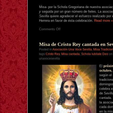
Misa- por la Schola Gregoriana de nuestra asocia
y
seguida por un gran número de fieles. La asocia
Sevilla
quiere agradecer el esfuerzo realizado por 
Herrera en favor de ésta celebración.
Read more »
on
Comments Off
Festividad
de
Cristo
Rey
Misa de Cristo Rey cantada en Sev
en
Posted in
Asociación Una Voce Sevilla
,
Misa Tradicion
Sevilla
tags
Cristo Rey
,
Misa cantada
,
Schola Iubilate Deo
on 
unavocesevilla
El
próxi
octubre,
según el 
tradicion
domingos
celebra e
de Sevill
cantada. 
la asocia
cada dom
en la mis