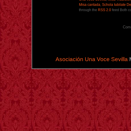
Misa cantada
,
Schola Iubilate D
through the
RSS 2.0
feed Both c
Comm
Asociación Una Voce Sevilla
M