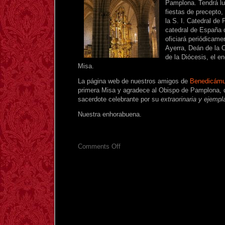
Pamplona. Tendrá lu
fiestas de precepto,
la S. I. Catedral d
catedral de España 
oficiará periódicame
Ayerra, Deán de la C
de la Diócesis, el e
Misa.
La página web de nuestros amigos de
Benedicám
primera Misa y agradece al Obispo de Pamplona, d
sacerdote celebrante por su
extraorinaria y ejempl
Nuestra enhorabuena.
on
Comments Off
Misa
tradicional
en
la
catedral
de
Pamplona