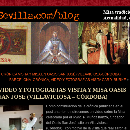
«
CRÓNICA VISITA Y MISA EN OASIS SAN JOSÉ (VILLAVICIOSA-CÓRDOBA)
BARCELONA: CRÓNICA, VIDEO Y FOTOGRAFÍAS VISITA CARD. BURKE
»
VIDEO Y FOTOGRAFIAS VISITA Y MISA OASIS
SAN JOSE (VILLAVICIOSA – CÓRDOBA)
Como continuación de la crónica publicada en el
post anterior les ofrecemos un video sobre la Misa
celebrada por el Rvdo. P. Muñoz Iranzo, fundador
del Oasis San José, sito en Villaviciosa
(Córdoba), con motivo de la visita que realizaron el