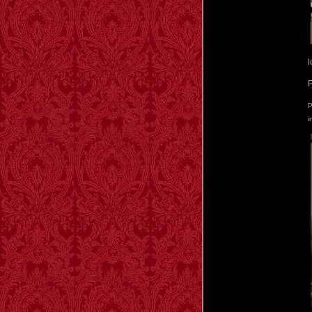
l
P
P
i