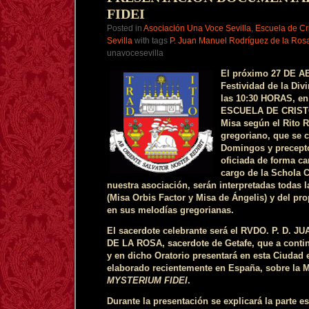
Y
FIDEI
PRESENTACION
DVD
Posted in
Asociación Una Voce Sevilla
,
Escuela de Cr
MYSTERIUM
Sevilla
with tags
P. Juan Manuel Rodríguez de la Ros
FIDEI
unavocesevilla
E
l próximo 27 DE 
Festividad de la Divi
las 10:30 HORAS, e
ESCUELA DE CRISTO
Misa según el Rito 
gregoriano, que se c
Domingos y precepto
oficiada de forma ca
cargo de la Schola
nuestra asociación, serán interpretadas todas l
(Misa Orbis Factor y Misa de Ángelis) y del pro
en sus melodías gregorianas.
El sacerdote celebrante será el RVDO. P. D
DE LA ROSA, sacerdote de Getafe, que a conti
y en dicho Oratorio presentará en esta Ciudad
elaborado recientemente en España, sobre la M
MYSTERIUM FIDEI
.
Durante la presentación se explicará la parte es