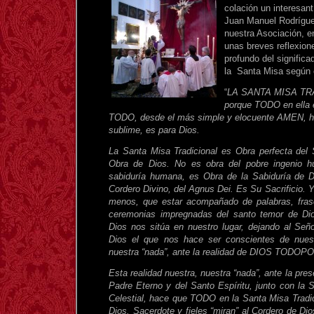
colación un interesant
Juan Manuel Rodrígue
nuestra Asociación, e
unas breves reflexion
profundo del significad
la Santa Misa según e
“
LA SANTA MISA TR
porque TODO en ell
TODO, desde el más simple y elocuente AMEN, h
sublime, es para Dios.
La Santa Misa Tradicional es Obra perfecta del 
Obra de Dios. No es obra del pobre ingenio h
sabiduría humana, es Obra de la Sabiduría de D
Cordero Divino, del Agnus Dei. Es Su Sacrificio. Y 
menos, que estar acompañado de palabras, fras
ceremonias impregnadas del santo temor de Di
Dios nos sitúa en nuestro lugar, dejando al Señ
Dios el que nos hace ser conscientes de nuest
nuestra “nada”, ante la realidad de DIOS TOD
Esta realidad nuestra, nuestra “nada”, ante la pres
Padre Eterno y del Santo Espíritu, junto con la 
Celestial, hace que TODO en la Santa Misa Tradic
Dios. Sacerdote y fieles “miran” al Cordero de Dio