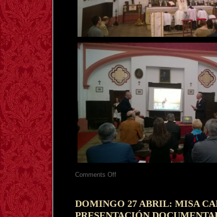
on
Comments Off
SEVILLA:
FOTOGRAFIAS
Y
VIDEO
DOMINGO 27 ABRIL: MISA CA
MISA
PRESENTACIÓN DOCUMENTA
CANTADA