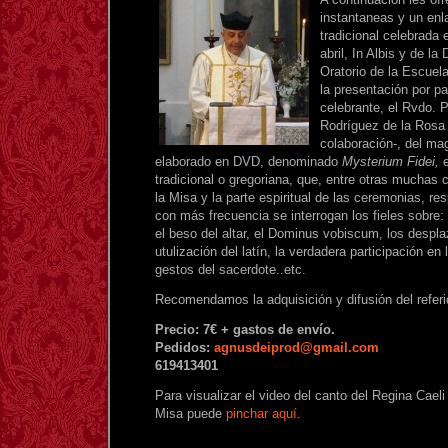
instantaneas y un enl
tradicional celebrada
abril, In Albis y de la
Oratorio de la Escuela
la presentación por pa
celebrante, el Rvdo. 
Rodríguez de la Rosa
colaboración-, del ma
elaborado en DVD, denominado
Mysterium Fidei,
tradicional o gregoriana, que, entre otras muchas 
la Misa y la parte espiritual de las ceremonias, r
con más frecuencia se interrogan los fieles sobre:
el beso del altar, el Dominus vobiscum, los desplaz
utulización del latín, la verdadera participación en 
gestos del sacerdote..etc.
Recomendamos la adquisición y difusión del refer
Precio: 7€ + gastos de envío.
Pedidos:
agnusdeiprod@gmail.com
619413401
Para visualizar el video del canto del Regina Caeli
Misa puede
pinchar aquí
.