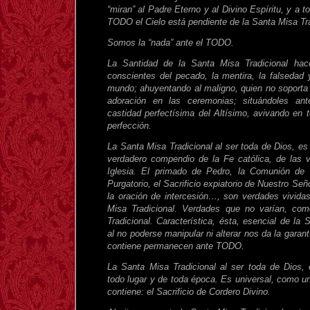
“miran” al Padre Eterno y al Divino Espíritu, y a t
TODO el Cielo está pendiente de la Santa Misa Tra
Somos la “nada” ante el TODO.
La Santidad de la Santa Misa Tradicional hace
conscientes del pecado, la mentira, la falsedad 
mundo; ahuyentando al maligno, quien no soporta 
adoración en las ceremonias; situándoles ant
castidad perfectísima del Altísimo, avivando en 
perfección.
La Santa Misa Tradicional al ser toda de Dios, e
verdadero compendio de la Fe católica, de las 
Iglesia. El primado de Pedro, la Comunión de
Purgatorio, el Sacrificio expiatorio de Nuestro Señ
la oración de intercesión…, son verdades vivid
Misa Tradicional. Verdades que no varían, co
Tradicional. Característica, ésta, esencial de la 
al no poderse manipular ni alterar nos da la garan
contiene permanecen ante TODO.
La Santa Misa Tradicional al ser toda de Dios,
todo lugar y de toda época. Es universal, como 
contiene: el Sacrificio de Cordero Divino.