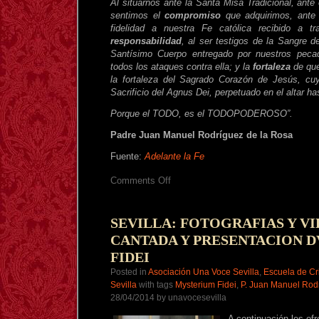
Al situarnos ante la Santa Misa Tradicional, ante 
sentimos el
compromiso
que adquirimos, ante t
fidelidad a nuestra Fe católica recibido a tr
responsabilidad
, al ser testigos de la Sangre 
Santísimo Cuerpo entregado por nuestros peca
todos los ataques contra ella; y la
fortaleza
de que
la fortaleza del Sagrado Corazón de Jesús, cuy
Sacrificio del Agnus Dei, perpetuado en el altar has
Porque el TODO, es el TODOPODEROSO”.
Padre Juan Manuel Rodríguez de la Rosa
Fuente:
Adelante la Fe
on
Comments Off
ARTÍCULO:
“LA
SANTA
MISA
SEVILLA: FOTOGRAFIAS Y V
TRADICIONAL
CANTADA Y PRESENTACION 
LO
ES
FIDEI
TODO”
Posted in
Asociación Una Voce Sevilla
,
Escuela de Cr
Sevilla
with tags
Mysterium Fidei
,
P. Juan Manuel Rod
28/04/2014 by unavocesevilla
A continuación les of