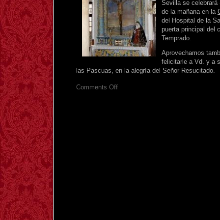
Sevilla se celebrará
de la mañana en la
del Hospital de la S
puerta principal del 
Temprado.
Aprovechamos tambi
felicitarle a Vd. y a
las Pascuas, en la alegría del Señor Resucitado.
on
Comments Off
Aviso:
Cambio
sede
Misa
próximos
domingos