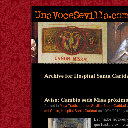
Archive for Hospital Santa Carid
Aviso: Cambio sede Misa próxim
Posted in
Misa Tradicional en Sevilla
,
Santa Caridad
w
del Cristo
,
Hospital Santa Caridad
on 10/04/2012 by u
Estimados lectores 
que hasta próximo av