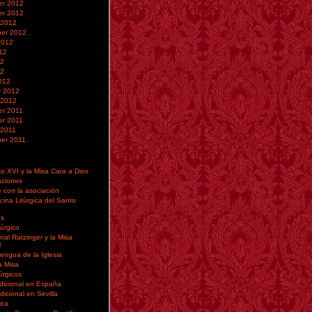
r 2012
r 2012
 2012
er 2012
2012
12
12
12
012
y 2012
 2012
r 2011
r 2011
 2011
er 2011
o XVI y la Misa Cara a Dios
aciones
 con la asociación
icina Litúrgica del Santo
os
túrgico
nal Ratzinger y la Misa
l
 lengua de la Iglesia
a Misa
túrgicos
dicional en España
dicional en Sevilla
nea