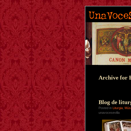
Archive for 
Blog de litu
Posted in
Liturgia
,
Mús
unavocesevilla