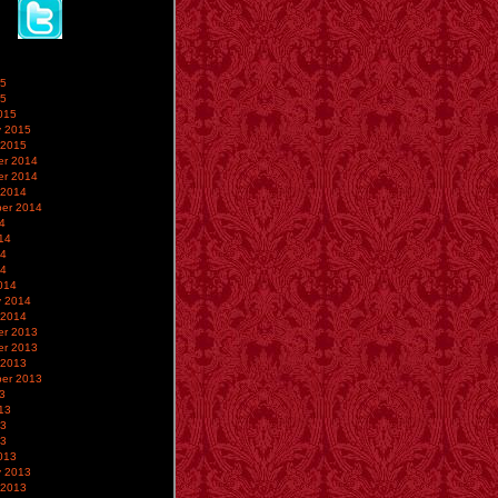
15
15
015
y 2015
 2015
r 2014
r 2014
 2014
er 2014
4
14
14
14
014
y 2014
 2014
r 2013
r 2013
 2013
er 2013
3
13
13
13
013
y 2013
 2013