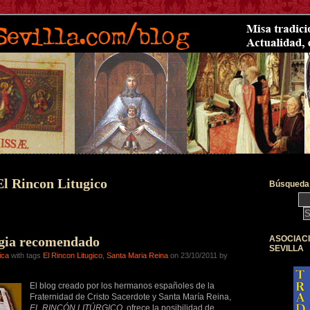
El Rincon Litugico
Búsqueda 
rgia recomendado
ASOCIAC
SEVILLA
ica
with tags
El Rincon Litugico
,
Santa Maria Reina
on 23/10/2011 by
El blog creado por los hermanos españoles de la
Fraternidad de Cristo Sacerdote y Santa María Reina,
EL RINCÓN LITÚRGICO,
ofrece la posibilidad de