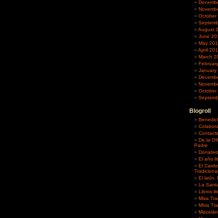
Decembe
Novembe
October
Septemb
August 
June 20
May 20
April 20
March 2
Februar
January
Decembe
Novembe
October
Septemb
Blogroll
Benedict
Colabor
Contacte
De la Of
Padre
Donativ
El año li
El Carde
Tradiciona
El latín,
La Sant
Libros li
Misa Tra
MIsa Tra
Miscelá