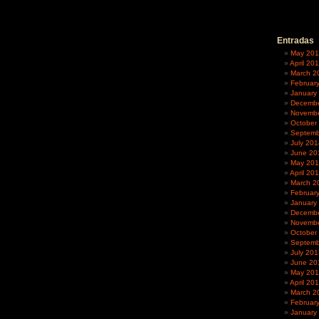
Entradas
May 20
April 20
March 2
Februar
January
Decembe
Novembe
October
Septemb
July 201
June 20
May 20
April 20
March 2
Februar
January
Decembe
Novembe
October
Septemb
July 201
June 20
May 20
April 20
March 2
Februar
January