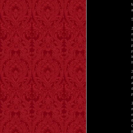
a
S
1
m
l
p
p
l
h
p
a
d
p
3
m
e
d
h