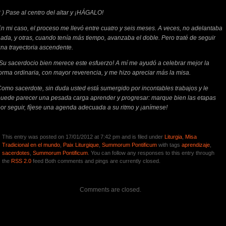
 ) Pase al centro del altar y ¡HÁGALO!
n mi caso, el proceso me llevó entre cuatro y seis meses. A veces, no adelantaba
ada, y otras, cuando tenía más tiempo, avanzaba el doble. Pero traté de seguir
na trayectoria ascendente.
Su sacerdocio bien merece este esfuerzo! A mí me ayudó a celebrar mejor la
orma ordinaria, con mayor reverencia, y me hizo apreciar más la misa.
omo sacerdote, sin duda usted está sumergido por incontables trabajos y le
uede parecer una pesada carga aprender y progresar: marque bien las etapas
or seguir, fíjese una agenda adecuada a su ritmo y ¡anímese!
This entry was posted on 17/01/2012 at 7:42 pm and is filed under
Liturgia
,
Misa
Tradicional en el mundo
,
Paix Liturgique
,
Summorum Pontificum
with tags
aprendizaje
,
sacerdotes
,
Summorum Pontificum
. You can follow any responses to this entry through
the
RSS 2.0
feed Both comments and pings are currently closed.
Comments are closed.