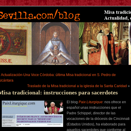
«
Actualización-Una Voce Córdoba: última Misa tradicional en S. Pedro de
lcántara
Traslado de la Misa tradicional a la iglesia de la Santa Caridad
»
Misa tradicional: instrucciones para sacerdotes
El blog
Paix Liturgique
: nos ofrece en
español unas instrucciones que el
Padre Schippel, director de las
vocaciones de la diócesis de Cincinnati
(Estados Unidos), ha elaborado para
aquellos sacerdotes que conforme al