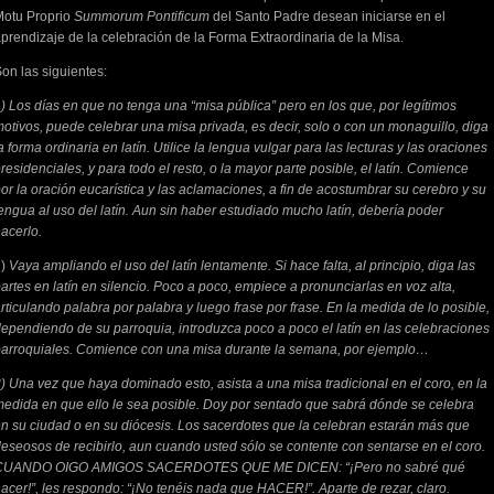
Motu Proprio
Summorum Pontificum
del Santo Padre desean iniciarse en el
prendizaje de la celebración de la Forma Extraordinaria de la Misa.
on las siguientes:
) Los días en que no tenga una “misa pública” pero en los que, por legítimos
otivos, puede celebrar una misa privada, es decir, solo o con un monaguillo, diga
a forma ordinaria en latín. Utilice la lengua vulgar para las lecturas y las oraciones
residenciales, y para todo el resto, o la mayor parte posible, el latín. Comience
or la oración eucarística y las aclamaciones, a fin de acostumbrar su cerebro y su
engua al uso del latín. Aun sin haber estudiado mucho latín, debería poder
acerlo.
2)
Vaya ampliando el uso del latín lentamente. Si hace falta, al principio, diga las
artes en latín en silencio. Poco a poco, empiece a pronunciarlas en voz alta,
rticulando palabra por palabra y luego frase por frase. En la medida de lo posible,
ependiendo de su parroquia, introduzca poco a poco el latín en las celebraciones
arroquiales. Comience con una misa durante la semana, por ejemplo…
) Una vez que haya dominado esto, asista a una misa tradicional en el coro, en la
edida en que ello le sea posible. Doy por sentado que sabrá dónde se celebra
n su ciudad o en su diócesis. Los sacerdotes que la celebran estarán más que
eseosos de recibirlo, aun cuando usted sólo se contente con sentarse en el coro.
CUANDO OIGO AMIGOS SACERDOTES QUE ME DICEN: “¡Pero no sabré qué
acer!”, les respondo: “¡No tenéis nada que HACER!”. Aparte de rezar, claro.