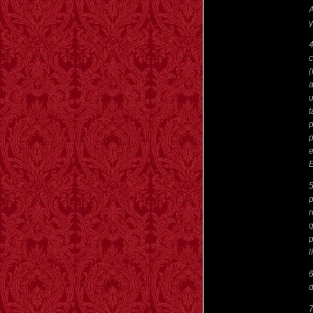
A
y
4
c
(
a
u
t
p
p
e
E
5
p
r
q
p
l
6
d
7