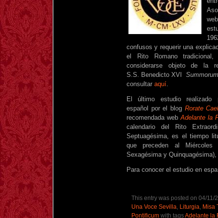
ent
Aso
we
est
196
confusos y requerir una explica
el Rito Romano tradicional
considerarse objeto de la r
S.S. Benedicto XVI
Summorum 
consultar
aquí
.
El último estudio realizado
español por el blog
Rorate Cael
recomendada web
Adelante la 
calendario del Rito Extraord
Septuagésima, es el tiempo lit
que preceden al Miércoles
Sexagésima y Quinquagésima), q
Para conocer el estudio en esp
This entry was posted on 04/11/2
Una Voce Sevilla
,
Liturgia
,
Misa 
Pontificum
with tags
Adelante la 