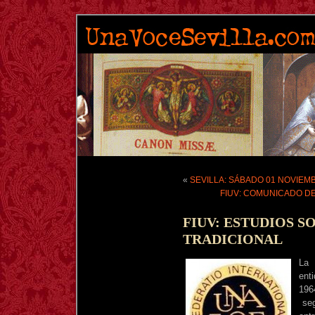
«
SEVILLA: SÁBADO 01 NOVIEM
FIUV: COMUNICADO DE
FIUV: ESTUDIOS S
TRADICIONAL
La
ent
196
seg